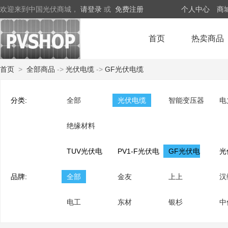
欢迎来到中国光伏商城，
请登录
或
免费注册
个人中心
商
首页
热卖商品
首页
>
全部商品
->
光伏电缆
->
GF光伏电缆
分类:
全部
光伏电缆
智能变压器
电
绝缘材料
TUV光伏电
PV1-F光伏电
GF光伏电
光
品牌:
缆
全部
缆
金友
缆
上上
装
汉
电工
东材
银杉
中