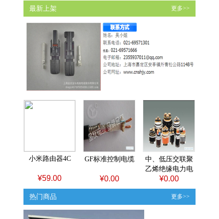
最新上架
更多>>
小米路由器4C
GF标准控制电缆
中、低压交联聚
乙烯绝缘电力电
¥59.00
¥0.00
¥0.00
缆
热门商品
更多>>